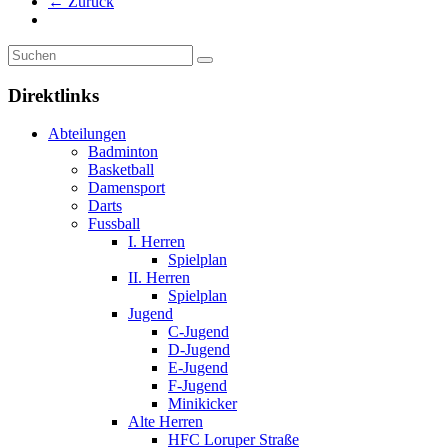
← Zurück
Direktlinks
Abteilungen
Badminton
Basketball
Damensport
Darts
Fussball
I. Herren
Spielplan
II. Herren
Spielplan
Jugend
C-Jugend
D-Jugend
E-Jugend
F-Jugend
Minikicker
Alte Herren
HFC Loruper Straße