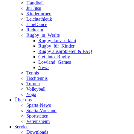
Handball
Jiu Jitsu
Kinderturnen
Leichtathletik
LineDance
Radteam
Rugby_in_Werlte
Rugby_kurz_erklärt
Rugby_für_Kinder
Rugby ausprobieren & FAQ
Get_into_Rugby
Lowland_Games
News
Tennis
Tischtennis
Turnen
Volleyball
Yoga
Über uns
Sparta-News
Sparta-Vorstand
Sportstätten
Vereinsheim
Service
Downloads