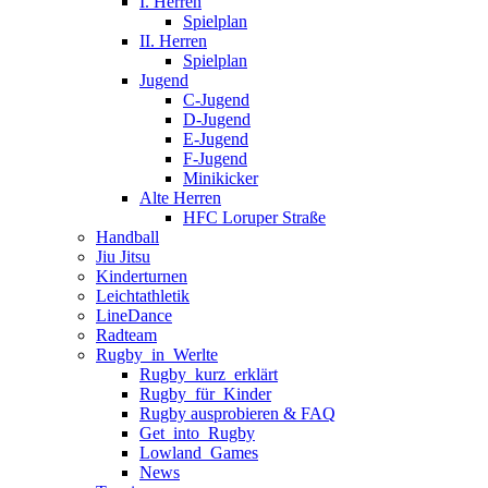
I. Herren
Spielplan
II. Herren
Spielplan
Jugend
C-Jugend
D-Jugend
E-Jugend
F-Jugend
Minikicker
Alte Herren
HFC Loruper Straße
Handball
Jiu Jitsu
Kinderturnen
Leichtathletik
LineDance
Radteam
Rugby_in_Werlte
Rugby_kurz_erklärt
Rugby_für_Kinder
Rugby ausprobieren & FAQ
Get_into_Rugby
Lowland_Games
News