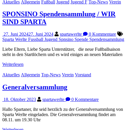
Aktuelles
Allgemein
Fußball
Jugend
Jugend F
Top-News
Verein
SPONSINO Spendensammlung / WIR
SIND SPARTA
27. Juni 2024
27. Juni 2024
spartawerlte
0 Kommentare
Sparta Werlte Fussball Jugend Spnsino Spende Spendensammlung
Liebe Eltern, Liebe Sparta Unterstützer, die neue Fußballsaison
steht in den Startlöchern und es wird einiges an neuen Materialien
Weiterlesen
Aktuelles
Allgemein
Top-News
Verein
Vorstand
Generalversammlung
18. Oktober 2023
spartawerlte
0 Kommentare
Hallo Spartaner, ihr seid herzlich zu der Generalversammlung von
Sparta Werlte eingeladen. Die Generalversammlung findet am
08.11. um 19.30 Uhr
Weiterlesen