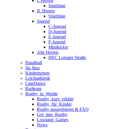
I. Herren
Spielplan
II. Herren
Spielplan
Jugend
C-Jugend
D-Jugend
E-Jugend
F-Jugend
Minikicker
Alte Herren
HFC Loruper Straße
Handball
Jiu Jitsu
Kinderturnen
Leichtathletik
LineDance
Radteam
Rugby_in_Werlte
Rugby_kurz_erklärt
Rugby_für_Kinder
Rugby ausprobieren & FAQ
Get_into_Rugby
Lowland_Games
News