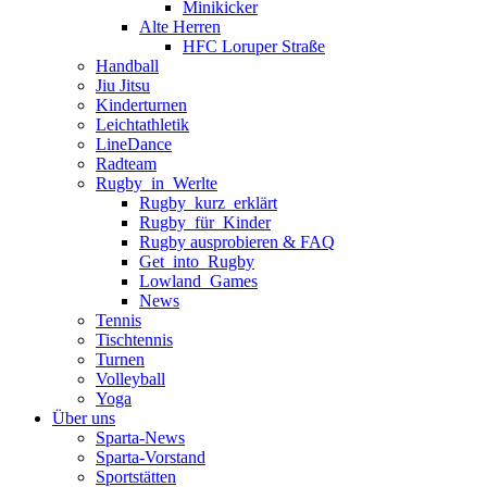
Minikicker
Alte Herren
HFC Loruper Straße
Handball
Jiu Jitsu
Kinderturnen
Leichtathletik
LineDance
Radteam
Rugby_in_Werlte
Rugby_kurz_erklärt
Rugby_für_Kinder
Rugby ausprobieren & FAQ
Get_into_Rugby
Lowland_Games
News
Tennis
Tischtennis
Turnen
Volleyball
Yoga
Über uns
Sparta-News
Sparta-Vorstand
Sportstätten