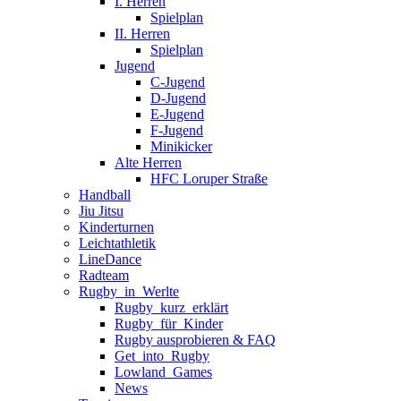
I. Herren
Spielplan
II. Herren
Spielplan
Jugend
C-Jugend
D-Jugend
E-Jugend
F-Jugend
Minikicker
Alte Herren
HFC Loruper Straße
Handball
Jiu Jitsu
Kinderturnen
Leichtathletik
LineDance
Radteam
Rugby_in_Werlte
Rugby_kurz_erklärt
Rugby_für_Kinder
Rugby ausprobieren & FAQ
Get_into_Rugby
Lowland_Games
News