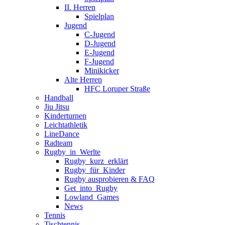
II. Herren
Spielplan
Jugend
C-Jugend
D-Jugend
E-Jugend
F-Jugend
Minikicker
Alte Herren
HFC Loruper Straße
Handball
Jiu Jitsu
Kinderturnen
Leichtathletik
LineDance
Radteam
Rugby_in_Werlte
Rugby_kurz_erklärt
Rugby_für_Kinder
Rugby ausprobieren & FAQ
Get_into_Rugby
Lowland_Games
News
Tennis
Tischtennis