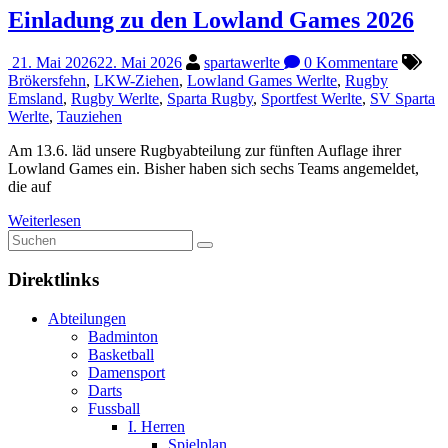
Einladung zu den Lowland Games 2026
21. Mai 2026
22. Mai 2026
spartawerlte
0 Kommentare
Brökersfehn
,
LKW-Ziehen
,
Lowland Games Werlte
,
Rugby
Emsland
,
Rugby Werlte
,
Sparta Rugby
,
Sportfest Werlte
,
SV Sparta
Werlte
,
Tauziehen
Am 13.6. läd unsere Rugbyabteilung zur fünften Auflage ihrer
Lowland Games ein. Bisher haben sich sechs Teams angemeldet,
die auf
Weiterlesen
Direktlinks
Abteilungen
Badminton
Basketball
Damensport
Darts
Fussball
I. Herren
Spielplan