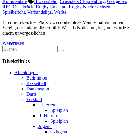
Kommentare
Brökersfehn
,
Crusaders Cloppenburg
,
Gastgeber
,
RFC Osnabrück
,
Rugby Emsland
,
Rugby Niedersachsen
,
Spielbericht
,
Verbandsliga
,
Werlte
Ein durchweichter Platz, zwei obdachlose Mannschaften und ein
Verein, der unkompliziert hilft: Was als Notlösung begann, wurde zu
einem unvergesslichen
Weiterlesen
Direktlinks
Abteilungen
Badminton
Basketball
Damensport
Darts
Fussball
I. Herren
Spielplan
II. Herren
Spielplan
Jugend
C-Jugend