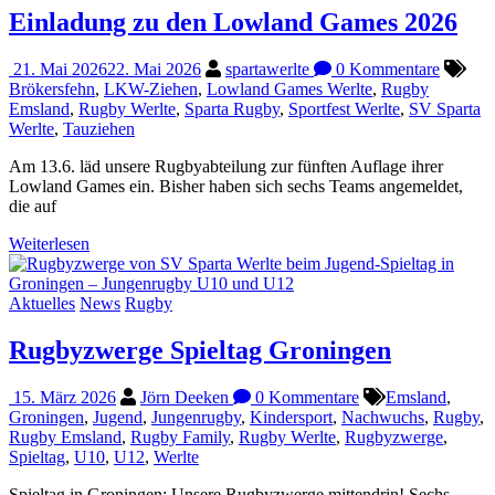
Einladung zu den Lowland Games 2026
21. Mai 2026
22. Mai 2026
spartawerlte
0 Kommentare
Brökersfehn
,
LKW-Ziehen
,
Lowland Games Werlte
,
Rugby
Emsland
,
Rugby Werlte
,
Sparta Rugby
,
Sportfest Werlte
,
SV Sparta
Werlte
,
Tauziehen
Am 13.6. läd unsere Rugbyabteilung zur fünften Auflage ihrer
Lowland Games ein. Bisher haben sich sechs Teams angemeldet,
die auf
Weiterlesen
Aktuelles
News
Rugby
Rugbyzwerge Spieltag Groningen
15. März 2026
Jörn Deeken
0 Kommentare
Emsland
,
Groningen
,
Jugend
,
Jungenrugby
,
Kindersport
,
Nachwuchs
,
Rugby
,
Rugby Emsland
,
Rugby Family
,
Rugby Werlte
,
Rugbyzwerge
,
Spieltag
,
U10
,
U12
,
Werlte
Spieltag in Groningen: Unsere Rugbyzwerge mittendrin! Sechs