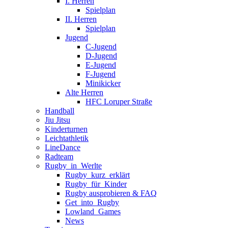
I. Herren
Spielplan
II. Herren
Spielplan
Jugend
C-Jugend
D-Jugend
E-Jugend
F-Jugend
Minikicker
Alte Herren
HFC Loruper Straße
Handball
Jiu Jitsu
Kinderturnen
Leichtathletik
LineDance
Radteam
Rugby_in_Werlte
Rugby_kurz_erklärt
Rugby_für_Kinder
Rugby ausprobieren & FAQ
Get_into_Rugby
Lowland_Games
News