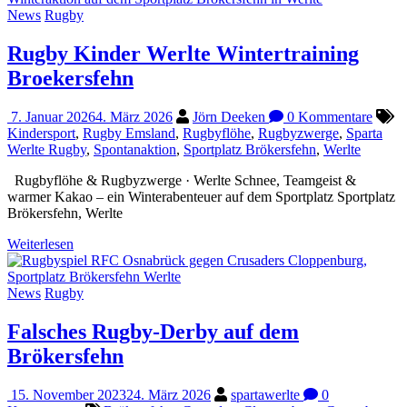
News
Rugby
Rugby Kinder Werlte Wintertraining
Broekersfehn
7. Januar 2026
4. März 2026
Jörn Deeken
0 Kommentare
Kindersport
,
Rugby Emsland
,
Rugbyflöhe
,
Rugbyzwerge
,
Sparta
Werlte Rugby
,
Spontanaktion
,
Sportplatz Brökersfehn
,
Werlte
Rugbyflöhe & Rugbyzwerge · Werlte Schnee, Teamgeist &
warmer Kakao – ein Winterabenteuer auf dem Sportplatz Sportplatz
Brökersfehn, Werlte
Weiterlesen
News
Rugby
Falsches Rugby-Derby auf dem
Brökersfehn
15. November 2023
24. März 2026
spartawerlte
0