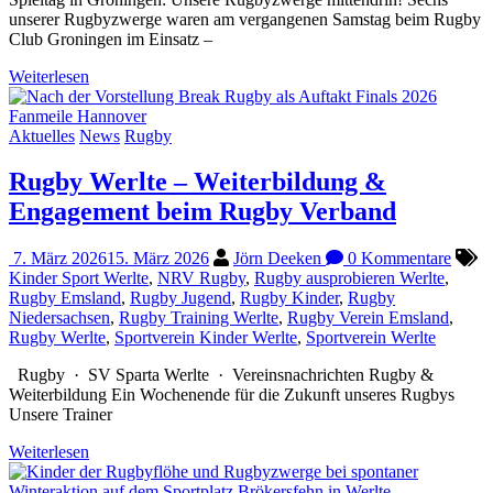
unserer Rugbyzwerge waren am vergangenen Samstag beim Rugby
Club Groningen im Einsatz –
Weiterlesen
Aktuelles
News
Rugby
Rugby Werlte – Weiterbildung &
Engagement beim Rugby Verband
7. März 2026
15. März 2026
Jörn Deeken
0 Kommentare
Kinder Sport Werlte
,
NRV Rugby
,
Rugby ausprobieren Werlte
,
Rugby Emsland
,
Rugby Jugend
,
Rugby Kinder
,
Rugby
Niedersachsen
,
Rugby Training Werlte
,
Rugby Verein Emsland
,
Rugby Werlte
,
Sportverein Kinder Werlte
,
Sportverein Werlte
Rugby · SV Sparta Werlte · Vereinsnachrichten Rugby &
Weiterbildung Ein Wochenende für die Zukunft unseres Rugbys
Unsere Trainer
Weiterlesen