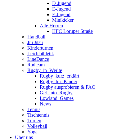
D-Jugend
E-Jugend
F-Jugend
Minikicker
Alte Herren
HFC Loruper Straße
Handball
Jiu Jitsu
Kinderturnen
Leichtathletik
LineDance
Radteam
Rugby_in_Werlte
Rugby_kurz_erklärt
Rugby_für_Kinder
Rugby ausprobieren & FAQ
Get_into_Rugby
Lowland_Games
News
Tennis
Tischtennis
Turnen
Volleyball
Yoga
Über uns