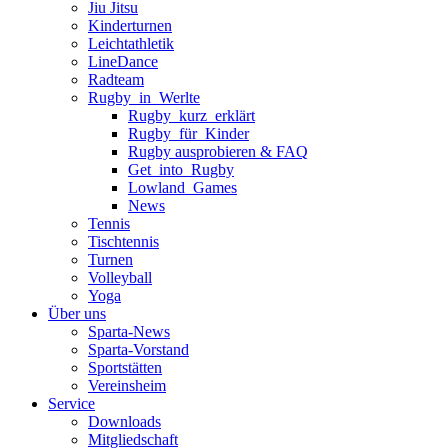
Jiu Jitsu
Kinderturnen
Leichtathletik
LineDance
Radteam
Rugby_in_Werlte
Rugby_kurz_erklärt
Rugby_für_Kinder
Rugby ausprobieren & FAQ
Get_into_Rugby
Lowland_Games
News
Tennis
Tischtennis
Turnen
Volleyball
Yoga
Über uns
Sparta-News
Sparta-Vorstand
Sportstätten
Vereinsheim
Service
Downloads
Mitgliedschaft