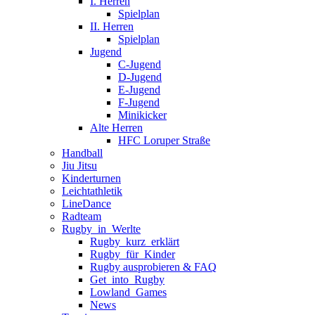
I. Herren
Spielplan
II. Herren
Spielplan
Jugend
C-Jugend
D-Jugend
E-Jugend
F-Jugend
Minikicker
Alte Herren
HFC Loruper Straße
Handball
Jiu Jitsu
Kinderturnen
Leichtathletik
LineDance
Radteam
Rugby_in_Werlte
Rugby_kurz_erklärt
Rugby_für_Kinder
Rugby ausprobieren & FAQ
Get_into_Rugby
Lowland_Games
News