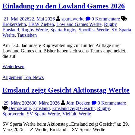
Einladung zu den Lowland Games 2026
21. Mai 2026
22. Mai 2026
spartawerlte
0 Kommentare
Brökersfehn
,
LKW-Ziehen
,
Lowland Games Werlte
,
Rugby
Emsland
,
Rugby Werlte
,
Sparta Rugby
,
Sportfest Werlte
,
SV Sparta
Werlte
,
Tauziehen
Am 13.6. läd unsere Rugbyabteilung zur fünften Auflage ihrer
Lowland Games ein. Bisher haben sich sechs Teams angemeldet,
die auf
Weiterlesen
Allgemein
Top-News
Emsland zeigt Gesicht Aktionstag Werlte
29. März 2026
30. März 2026
Jörn Deeken
0 Kommentare
Demokratie
,
Emsland
,
Emsland zeigt Gesicht
,
Rugby
,
Sportverein
,
SV Sparta Werlte
,
Vielfalt
,
Werlte
SV Sparta Werlte beim Aktionstag „Emsland zeigt Gesicht“ 📅 29.
März 2026 | 📍 Werlte, Emsland | SV Sparta Werlte