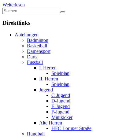
Weiterlesen
Direktlinks
Abteilungen
Badminton
Basketball
Damensport
Darts
Fussball
I. Herren
Spielplan
II. Herren
Spielplan
Jugend
C-Jugend
D-Jugend
E-Jugend
F-Jugend
Minikicker
Alte Herren
HFC Loruper Straße
Handball