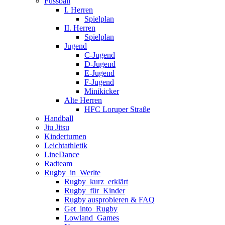
Fussball
I. Herren
Spielplan
II. Herren
Spielplan
Jugend
C-Jugend
D-Jugend
E-Jugend
F-Jugend
Minikicker
Alte Herren
HFC Loruper Straße
Handball
Jiu Jitsu
Kinderturnen
Leichtathletik
LineDance
Radteam
Rugby_in_Werlte
Rugby_kurz_erklärt
Rugby_für_Kinder
Rugby ausprobieren & FAQ
Get_into_Rugby
Lowland_Games