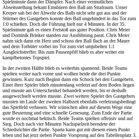
Spielminute dann der Dämpfer. Nach einer vermutlichen
Abseitsstellung bekam Emsbüren den Ball am Strafraum. Unser
Keeper sah bei der Abwehr des Balls nicht sehr gut aus und der
Stürmer des Gastgebers konnte den Ball ungehindert in das Tor zum
1:0 schießen. Doch die Führung hielt nur 4 Minuten. In der 35.
Spielminute gab es einen Freistoß aus guter Position. Chris Meier
und Dominik Brinker standen zur Ausführung parat. Chris Meier
nahm sich dann ein Herz und schoss den Ball flach an der Mauer
und dem Torhüter vorbei ins Tor zum viel umjubelten 1:1
Ausgleichstreffer. Bis zum Pausenpfiff blieb es aber weiter ein
kampfbetontes Topspiel.
In der zweiten Hälfte blieb es weiterhin spannend. Beide Teams
spielten weiter nach vorne und wollten beide die drei Punkte
gewinnen. Kurz nach Beginn dann ein Schock bei den Gastgebern.
Einer ihrer Spieler blieb minutenlang verletzt auf dem Boden liegen
und musste am Unterschenkel behandelt werden, bis er deshalb
ausgewechselt werden musste. Zwei weitere Spieler des Gastgebers
mussten im Laufe der zweiten Halbzeit ebenfalls verletzungsbedingt
das Spielfeld verlassen. Wir wünschen allen auf diesem Wege eine
gute Besserung und eine schnelle Genesung. Zum Ende der Partie
wurde es nochmal hektisch. Beide Teams spielten offensiv und auf
Sieg. Doch nach vier Minuten Nachspielzeit beendete der
Schiedsrichter die Partie. Sparta kann gut mit diesem einen Punkt
leben und hat jetzt sieben Punkte Vorsprung auf den Tabellenplatz 3.