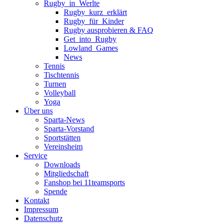
Rugby_in_Werlte
Rugby_kurz_erklärt
Rugby_für_Kinder
Rugby ausprobieren & FAQ
Get_into_Rugby
Lowland_Games
News
Tennis
Tischtennis
Turnen
Volleyball
Yoga
Über uns
Sparta-News
Sparta-Vorstand
Sportstätten
Vereinsheim
Service
Downloads
Mitgliedschaft
Fanshop bei 11teamsports
Spende
Kontakt
Impressum
Datenschutz