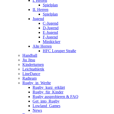
I. Herren
Spielplan
II. Herren
Spielplan
Jugend
C-Jugend
D-Jugend
E-Jugend
F-Jugend
Minikicker
Alte Herren
HFC Loruper Straße
Handball
Jiu Jitsu
Kinderturnen
Leichtathletik
LineDance
Radteam
Rugby_in_Werlte
Rugby_kurz_erklärt
Rugby_für_Kinder
Rugby ausprobieren & FAQ
Get_into_Rugby
Lowland_Games
News