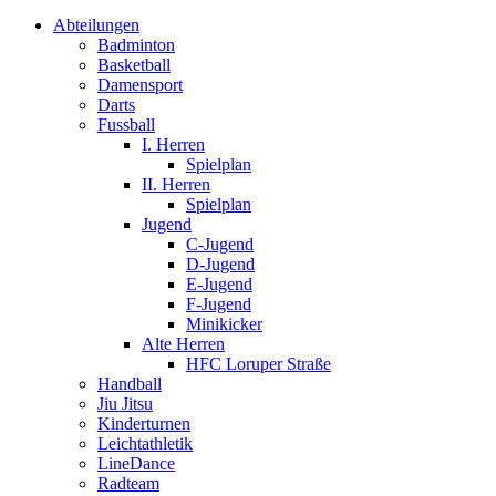
Abteilungen
Badminton
Basketball
Damensport
Darts
Fussball
I. Herren
Spielplan
II. Herren
Spielplan
Jugend
C-Jugend
D-Jugend
E-Jugend
F-Jugend
Minikicker
Alte Herren
HFC Loruper Straße
Handball
Jiu Jitsu
Kinderturnen
Leichtathletik
LineDance
Radteam