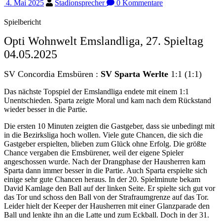
4. Mai 2025
Stadionsprecher
0 Kommentare
Spielbericht
Opti Wohnwelt Emslandliga, 27. Spieltag
04.05.2025
SV Concordia Emsbüren :
SV Sparta Werlte
1:1 (1:1)
Das nächste Topspiel der Emslandliga endete mit einem 1:1
Unentschieden. Sparta zeigte Moral und kam nach dem Rückstand
wieder besser in die Partie.
Die ersten 10 Minuten zeigten die Gastgeber, dass sie unbedingt mit
in die Bezirksliga hoch wollen. Viele gute Chancen, die sich die
Gastgeber erspielten, blieben zum Glück ohne Erfolg. Die größte
Chance vergaben die Emsbürener, weil der eigene Spieler
angeschossen wurde. Nach der Drangphase der Hausherren kam
Sparta dann immer besser in die Partie. Auch Sparta erspielte sich
einige sehr gute Chancen heraus. In der 20. Spielminute bekam
David Kamlage den Ball auf der linken Seite. Er spielte sich gut vor
das Tor und schoss den Ball von der Strafraumgrenze auf das Tor.
Leider hielt der Keeper der Hausherren mit einer Glanzparade den
Ball und lenkte ihn an die Latte und zum Eckball. Doch in der 31.