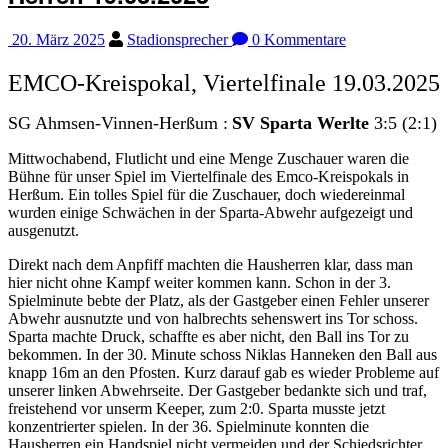
20. März 2025
Stadionsprecher
0 Kommentare
EMCO-Kreispokal, Viertelfinale 19.03.2025
SG Ahmsen-Vinnen-Herßum :
SV Sparta Werlte
3:5 (2:1)
Mittwochabend, Flutlicht und eine Menge Zuschauer waren die
Bühne für unser Spiel im Viertelfinale des Emco-Kreispokals in
Herßum. Ein tolles Spiel für die Zuschauer, doch wiedereinmal
wurden einige Schwächen in der Sparta-Abwehr aufgezeigt und
ausgenutzt.
Direkt nach dem Anpfiff machten die Hausherren klar, dass man
hier nicht ohne Kampf weiter kommen kann. Schon in der 3.
Spielminute bebte der Platz, als der Gastgeber einen Fehler unserer
Abwehr ausnutzte und von halbrechts sehenswert ins Tor schoss.
Sparta machte Druck, schaffte es aber nicht, den Ball ins Tor zu
bekommen. In der 30. Minute schoss Niklas Hanneken den Ball aus
knapp 16m an den Pfosten. Kurz darauf gab es wieder Probleme auf
unserer linken Abwehrseite. Der Gastgeber bedankte sich und traf,
freistehend vor unserm Keeper, zum 2:0. Sparta musste jetzt
konzentrierter spielen. In der 36. Spielminute konnten die
Hausherren ein Handspiel nicht vermeiden und der Schiedsrichter