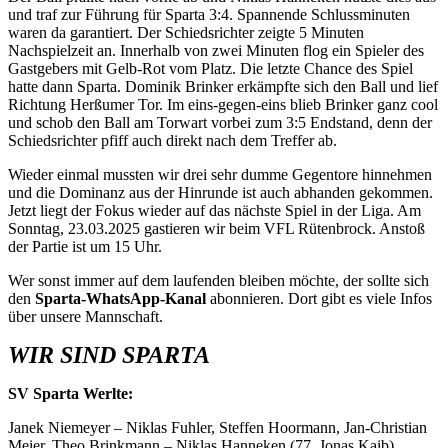
und traf zur Führung für Sparta 3:4. Spannende Schlussminuten
waren da garantiert. Der Schiedsrichter zeigte 5 Minuten
Nachspielzeit an. Innerhalb von zwei Minuten flog ein Spieler des
Gastgebers mit Gelb-Rot vom Platz. Die letzte Chance des Spiel
hatte dann Sparta. Dominik Brinker erkämpfte sich den Ball und lief
Richtung Herßumer Tor. Im eins-gegen-eins blieb Brinker ganz cool
und schob den Ball am Torwart vorbei zum 3:5 Endstand, denn der
Schiedsrichter pfiff auch direkt nach dem Treffer ab.
Wieder einmal mussten wir drei sehr dumme Gegentore hinnehmen
und die Dominanz aus der Hinrunde ist auch abhanden gekommen.
Jetzt liegt der Fokus wieder auf das nächste Spiel in der Liga. Am
Sonntag, 23.03.2025 gastieren wir beim VFL Rütenbrock. Anstoß
der Partie ist um 15 Uhr.
Wer sonst immer auf dem laufenden bleiben möchte, der sollte sich
den
Sparta-WhatsApp-Kanal
abonnieren. Dort gibt es viele Infos
über unsere Mannschaft.
WIR SIND SPARTA
SV Sparta Werlte:
Janek Niemeyer – Niklas Fuhler, Steffen Hoormann, Jan-Christian
Meier, Theo Brinkmann – Niklas Hanneken (77. Jonas Kaib),