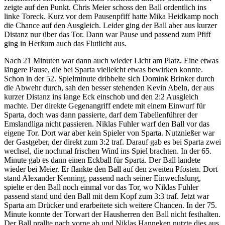
zeigte auf den Punkt. Chris Meier schoss den Ball ordentlich ins
linke Toreck. Kurz vor dem Pausenpfiff hatte Mika Heidkamp noch
die Chance auf den Ausgleich. Leider ging der Ball aber aus kurzer
Distanz nur über das Tor. Dann war Pause und passend zum Pfiff
ging in Herßum auch das Flutlicht aus.
Nach 21 Minuten war dann auch wieder Licht am Platz. Eine etwas
längere Pause, die bei Sparta vielleicht etwas bewirken konnte.
Schon in der 52. Spielminute dribbelte sich Domink Brinker durch
die Abwehr durch, sah den besser stehenden Kevin Abeln, der aus
kurzer Distanz ins lange Eck einschob und den 2:2 Ausgleich
machte. Der direkte Gegenangriff endete mit einem Einwurf für
Sparta, doch was dann passierte, darf dem Tabellenführer der
Emslandliga nicht passieren. Niklas Fuhler warf den Ball vor das
eigene Tor. Dort war aber kein Spieler von Sparta. Nutznießer war
der Gastgeber, der direkt zum 3:2 traf. Darauf gab es bei Sparta zwei
wechsel, die nochmal frischen Wind ins Spiel brachten. In der 65.
Minute gab es dann einen Eckball für Sparta. Der Ball landete
wieder bei Meier. Er flankte den Ball auf den zweiten Pfosten. Dort
stand Alexander Kenning, passend nach seiner Einwechslung,
spielte er den Ball noch einmal vor das Tor, wo Niklas Fuhler
passend stand und den Ball mit dem Kopf zum 3:3 traf. Jetzt war
Sparta am Drücker und erarbeitete sich weitere Chancen. In der 75.
Minute konnte der Torwart der Hausherren den Ball nicht festhalten.
Der Ball prallte nach vorne ab und Niklas Hanneken nutzte dies aus