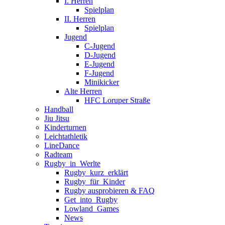
I. Herren
Spielplan
II. Herren
Spielplan
Jugend
C-Jugend
D-Jugend
E-Jugend
F-Jugend
Minikicker
Alte Herren
HFC Loruper Straße
Handball
Jiu Jitsu
Kinderturnen
Leichtathletik
LineDance
Radteam
Rugby_in_Werlte
Rugby_kurz_erklärt
Rugby_für_Kinder
Rugby ausprobieren & FAQ
Get_into_Rugby
Lowland_Games
News