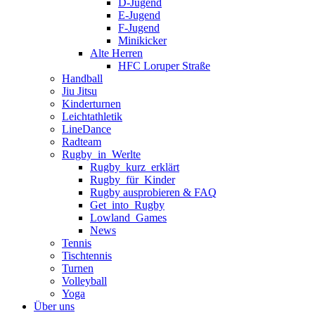
D-Jugend
E-Jugend
F-Jugend
Minikicker
Alte Herren
HFC Loruper Straße
Handball
Jiu Jitsu
Kinderturnen
Leichtathletik
LineDance
Radteam
Rugby_in_Werlte
Rugby_kurz_erklärt
Rugby_für_Kinder
Rugby ausprobieren & FAQ
Get_into_Rugby
Lowland_Games
News
Tennis
Tischtennis
Turnen
Volleyball
Yoga
Über uns