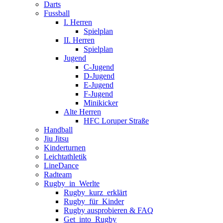
Darts
Fussball
I. Herren
Spielplan
II. Herren
Spielplan
Jugend
C-Jugend
D-Jugend
E-Jugend
F-Jugend
Minikicker
Alte Herren
HFC Loruper Straße
Handball
Jiu Jitsu
Kinderturnen
Leichtathletik
LineDance
Radteam
Rugby_in_Werlte
Rugby_kurz_erklärt
Rugby_für_Kinder
Rugby ausprobieren & FAQ
Get_into_Rugby