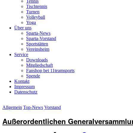
Tennis
Tischtennis
Turnen
Volleyball
Yoga
Über uns
Sparta-News
Sparta-Vorstand
Sportstätten
Vereinsheim
Service
Downloads
Mitgliedschaft
Fanshop bei 11teamsports
Spende
Kontakt
Impressum
Datenschutz
Allgemein
Top-News
Vorstand
Außerordentlichen Generalversammlu