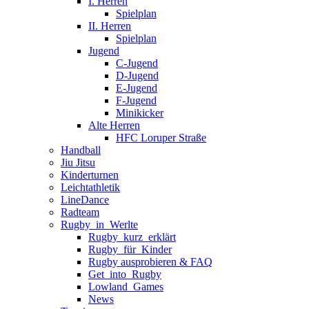
I. Herren
Spielplan
II. Herren
Spielplan
Jugend
C-Jugend
D-Jugend
E-Jugend
F-Jugend
Minikicker
Alte Herren
HFC Loruper Straße
Handball
Jiu Jitsu
Kinderturnen
Leichtathletik
LineDance
Radteam
Rugby_in_Werlte
Rugby_kurz_erklärt
Rugby_für_Kinder
Rugby ausprobieren & FAQ
Get_into_Rugby
Lowland_Games
News