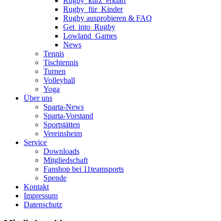
Rugby_kurz_erklärt
Rugby_für_Kinder
Rugby ausprobieren & FAQ
Get_into_Rugby
Lowland_Games
News
Tennis
Tischtennis
Turnen
Volleyball
Yoga
Über uns
Sparta-News
Sparta-Vorstand
Sportstätten
Vereinsheim
Service
Downloads
Mitgliedschaft
Fanshop bei 11teamsports
Spende
Kontakt
Impressum
Datenschutz