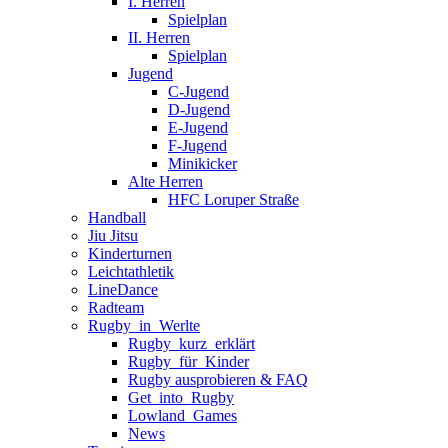
I. Herren
Spielplan
II. Herren
Spielplan
Jugend
C-Jugend
D-Jugend
E-Jugend
F-Jugend
Minikicker
Alte Herren
HFC Loruper Straße
Handball
Jiu Jitsu
Kinderturnen
Leichtathletik
LineDance
Radteam
Rugby_in_Werlte
Rugby_kurz_erklärt
Rugby_für_Kinder
Rugby ausprobieren & FAQ
Get_into_Rugby
Lowland_Games
News