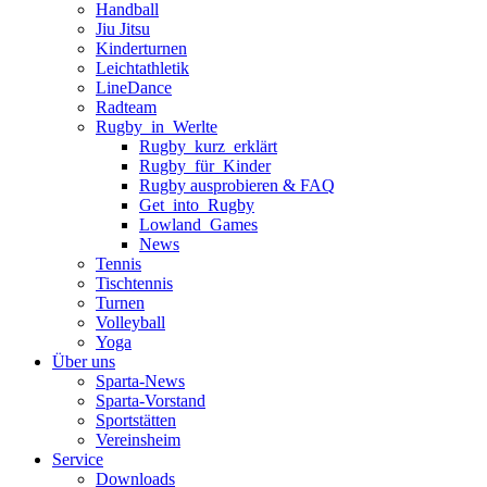
Handball
Jiu Jitsu
Kinderturnen
Leichtathletik
LineDance
Radteam
Rugby_in_Werlte
Rugby_kurz_erklärt
Rugby_für_Kinder
Rugby ausprobieren & FAQ
Get_into_Rugby
Lowland_Games
News
Tennis
Tischtennis
Turnen
Volleyball
Yoga
Über uns
Sparta-News
Sparta-Vorstand
Sportstätten
Vereinsheim
Service
Downloads