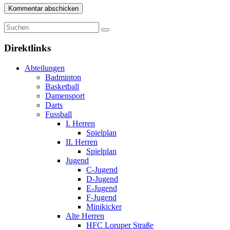
Direktlinks
Abteilungen
Badminton
Basketball
Damensport
Darts
Fussball
I. Herren
Spielplan
II. Herren
Spielplan
Jugend
C-Jugend
D-Jugend
E-Jugend
F-Jugend
Minikicker
Alte Herren
HFC Loruper Straße