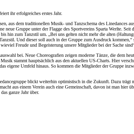
ert ihr erfolgreiches erstes Jahr.
ossen, aus dem traditionellen Musik- und Tanzschema des Linedances a
e Gruppe unter der Flagge des Sportvereins Sparta Werlte. Seit dies
 bis hin zum Tanzstil um. „Bei uns gelten nicht mehr die alten (Halt
anzstil. Und dieser soll auch in der Gruppe zum Ausdruck kommen,“ so
 wieviel Freude und Begeisterung unsere Mitglieder bei der Sache sind
auswahl bei. Neue Choreografien zeigen moderne Tänze, die dem heuti
Musik stammt hauptsächlich aus den aktuellen US-Charts. Hier versc
das eigene Umfeld hinaus. So kommen die Mitglieder der Gruppe inzwi
edancegruppe blickt weiterhin optimistisch in die Zukunft. Dazu träg
macht aus einem Verein auch eine Gemeinschaft, davon ist man hier üb
 das ganze Jahr über.