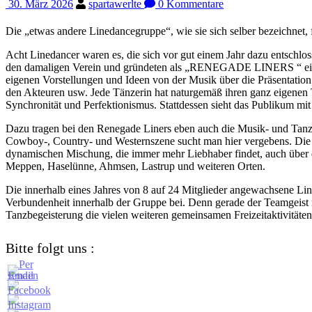
30. März 2026
spartawerlte
0 Kommentare
Die „etwas andere Linedancegruppe“, wie sie sich selber bezeichnet, fei
Acht Linedancer waren es, die sich vor gut einem Jahr dazu entschl
den damaligen Verein und gründeten als „RENEGADE LINERS “ eine neu
eigenen Vorstellungen und Ideen von der Musik über die Präsentation
den Akteuren usw. Jede Tänzerin hat naturgemäß ihren ganz eigenen T
Synchronität und Perfektionismus. Stattdessen sieht das Publikum mit
Dazu tragen bei den Renegade Liners eben auch die Musik- und Tanz
Cowboy-, Country- und Westernszene sucht man hier vergebens. Die 
dynamischen Mischung, die immer mehr Liebhaber findet, auch über 
Meppen, Haselünne, Ahmsen, Lastrup und weiteren Orten.
Die innerhalb eines Jahres von 8 auf 24 Mitglieder angewachsene Lin
Verbundenheit innerhalb der Gruppe bei. Denn gerade der Teamgeist 
Tanzbegeisterung die vielen weiteren gemeinsamen Freizeitaktivitäten
Bitte folgt uns :