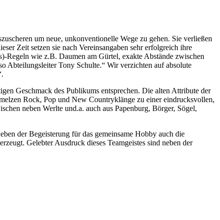
uszuscheren um neue, unkonventionelle Wege zu gehen. Sie verließen
er Zeit setzen sie nach Vereinsangaben sehr erfolgreich ihre
ungs)-Regeln wie z.B. Daumen am Gürtel, exakte Abstände zwischen
 Abteilungsleiter Tony Schulte.“ Wir verzichten auf absolute
“.
gen Geschmack des Publikums entsprechen. Die alten Attribute der
hmelzen Rock, Pop und New Countryklänge zu einer eindrucksvollen,
schen neben Werlte und.a. auch aus Papenburg, Börger, Sögel,
t neben der Begeisterung für das gemeinsame Hobby auch die
erzeugt. Gelebter Ausdruck dieses Teamgeistes sind neben der