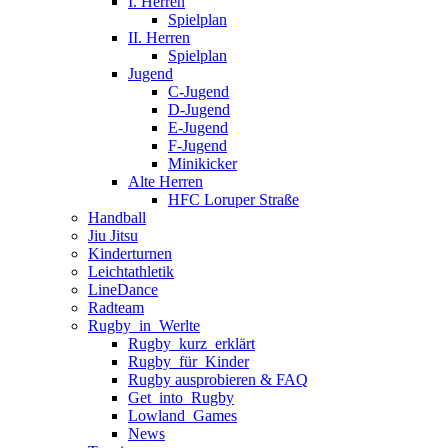
I. Herren
Spielplan
II. Herren
Spielplan
Jugend
C-Jugend
D-Jugend
E-Jugend
F-Jugend
Minikicker
Alte Herren
HFC Loruper Straße
Handball
Jiu Jitsu
Kinderturnen
Leichtathletik
LineDance
Radteam
Rugby_in_Werlte
Rugby_kurz_erklärt
Rugby_für_Kinder
Rugby ausprobieren & FAQ
Get_into_Rugby
Lowland_Games
News