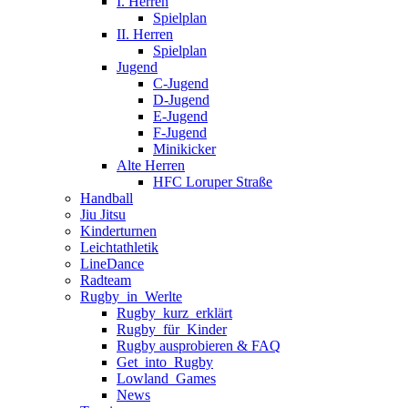
I. Herren
Spielplan
II. Herren
Spielplan
Jugend
C-Jugend
D-Jugend
E-Jugend
F-Jugend
Minikicker
Alte Herren
HFC Loruper Straße
Handball
Jiu Jitsu
Kinderturnen
Leichtathletik
LineDance
Radteam
Rugby_in_Werlte
Rugby_kurz_erklärt
Rugby_für_Kinder
Rugby ausprobieren & FAQ
Get_into_Rugby
Lowland_Games
News