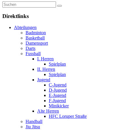
Direktlinks
Abteilungen
Badminton
Basketball
Damensport
Darts
Fussball
I. Herren
Spielplan
II. Herren
Spielplan
Jugend
C-Jugend
D-Jugend
E-Jugend
F-Jugend
Minikicker
Alte Herren
HFC Loruper Straße
Handball
Jiu Jitsu