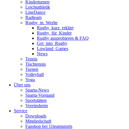
Kinderturnen
Leichtathletik
LineDance
Radteam
Rugby_in_Werlte
Rugby_kurz_erklärt
Rugby_für_Kinder
Rugby ausprobieren & FAQ
Get_into_Rugby
Lowland_Games
News
Tennis
Tischtennis
Turnen
Volleyball
Yoga
Über uns
Sparta-News
Sparta-Vorstand
Sportstätten
Vereinsheim
Service
Downloads
Mitgliedschaft
Fanshop bei 11teamsports