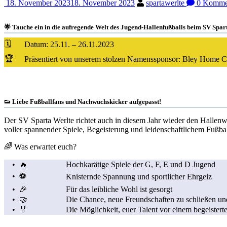
18. November 2023
18. November 2023
spartawerlte
0 Komme
🌟 Tauche ein in die aufregende Welt des Jugend-Hallenfußballs beim SV Spar
🗓️
Datum: 25.11. – 26.11.2023
🏆
Präsentiert von unserem stolzen Namenssponsor: Bley Home 
👟 Liebe Fußballfans und Nachwuchskicker aufgepasst!
Der SV Sparta Werlte richtet auch in diesem Jahr wieder den Hallenw
voller spannender Spiele, Begeisterung und leidenschaftlichem Fußba
🌈 Was erwartet euch?
• 🔥
Hochkarätige Spiele der G, F, E und D Jugend
• ⚽
Knisternde Spannung und sportlicher Ehrgeiz
• 🎉
Für das leibliche Wohl ist gesorgt
• 🤝
Die Chance, neue Freundschaften zu schließen un
• 🏅
Die Möglichkeit, euer Talent vor einem begeistert