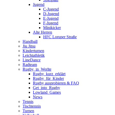
Jugend
C-Jugend
D-Jugend
E-Jugend
F-Jugend
Minikicker
Alte Herren
HFC Loruper Straße
Handball
Jiu Jitsu
Kinderturnen
Leichtathletik
LineDance
Radteam
Rugby_in_Werlte
Rugby_kurz_erklärt
Rugby_für_Kinder
Rugby ausprobieren & FAQ
Get_into_Rugby
Lowland_Games
News
Tennis
Tischtennis
Turnen