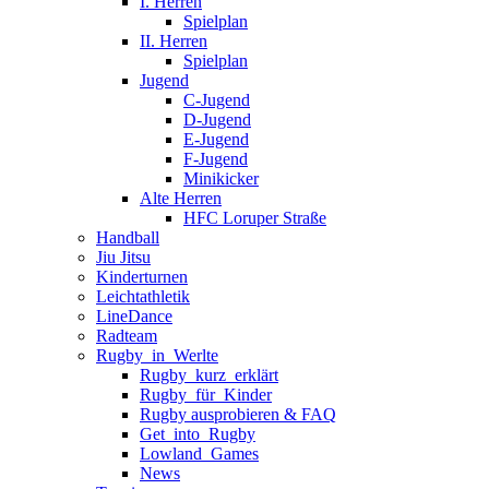
I. Herren
Spielplan
II. Herren
Spielplan
Jugend
C-Jugend
D-Jugend
E-Jugend
F-Jugend
Minikicker
Alte Herren
HFC Loruper Straße
Handball
Jiu Jitsu
Kinderturnen
Leichtathletik
LineDance
Radteam
Rugby_in_Werlte
Rugby_kurz_erklärt
Rugby_für_Kinder
Rugby ausprobieren & FAQ
Get_into_Rugby
Lowland_Games
News