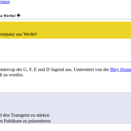
ntare
ta Werlte! 🌟
Company aus Werlte!
intercup der G, F, E und D Jugend aus. Unterstützt von der
Bley Hom
ll zu werden.
d den Teamgeist zu stärken
en Publikum zu präsentieren