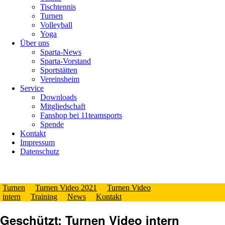
Tischtennis
Turnen
Volleyball
Yoga
Über uns
Sparta-News
Sparta-Vorstand
Sportstätten
Vereinsheim
Service
Downloads
Mitgliedschaft
Fanshop bei 11teamsports
Spende
Kontakt
Impressum
Datenschutz
Turnen
Turnen Video 2021
Turnen Video
intern
Training
News
Kontakt
Geschützt: Turnen Video intern