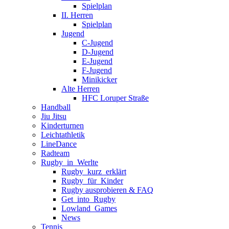
Spielplan
II. Herren
Spielplan
Jugend
C-Jugend
D-Jugend
E-Jugend
F-Jugend
Minikicker
Alte Herren
HFC Loruper Straße
Handball
Jiu Jitsu
Kinderturnen
Leichtathletik
LineDance
Radteam
Rugby_in_Werlte
Rugby_kurz_erklärt
Rugby_für_Kinder
Rugby ausprobieren & FAQ
Get_into_Rugby
Lowland_Games
News
Tennis