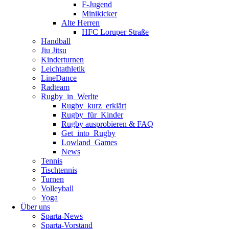
F-Jugend
Minikicker
Alte Herren
HFC Loruper Straße
Handball
Jiu Jitsu
Kinderturnen
Leichtathletik
LineDance
Radteam
Rugby_in_Werlte
Rugby_kurz_erklärt
Rugby_für_Kinder
Rugby ausprobieren & FAQ
Get_into_Rugby
Lowland_Games
News
Tennis
Tischtennis
Turnen
Volleyball
Yoga
Über uns
Sparta-News
Sparta-Vorstand