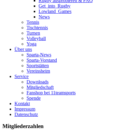
Rugby ausprobieren & FAQ
Get_into_Rugby
Lowland_Games
News
Tennis
Tischtennis
Turnen
Volleyball
Yoga
Über uns
Sparta-News
Sparta-Vorstand
Sportstätten
Vereinsheim
Service
Downloads
Mitgliedschaft
Fanshop bei 11teamsports
Spende
Kontakt
Impressum
Datenschutz
Mitgliederzahlen