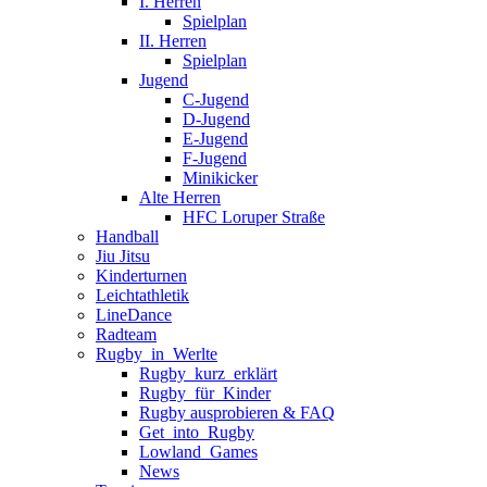
I. Herren
Spielplan
II. Herren
Spielplan
Jugend
C-Jugend
D-Jugend
E-Jugend
F-Jugend
Minikicker
Alte Herren
HFC Loruper Straße
Handball
Jiu Jitsu
Kinderturnen
Leichtathletik
LineDance
Radteam
Rugby_in_Werlte
Rugby_kurz_erklärt
Rugby_für_Kinder
Rugby ausprobieren & FAQ
Get_into_Rugby
Lowland_Games
News