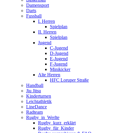
Damensport
Darts
Fussball
I. Herren
Spielplan
II. Herren
Spielplan
Jugend
C-Jugend
D-Jugend
E-Jugend
F-Jugend
Minikicker
Alte Herren
HFC Loruper Straße
Handball
Jiu Jitsu
Kinderturnen
Leichtathletik
LineDance
Radteam
Rugby_in_Werlte
Rugby_kurz_erklärt
Rugby_für_Kinder