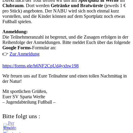
Direkt nach der Tour treffen wir uns am
Sportplatz in Werlte
im
Clubraum
. Dort werden
Getränke und Bratwürste
(jeweils 1 €
pro Stück) angeboten. Der NABU wird sich noch einmal kurz
vorstellen, und die Kinder können auf dem Sportplatz noch etwas
Fußball spielen.
Anmeldung:
Die Teilnehmeranzahl ist begrenzt, und die Zusagen erfolgen in der
Reihenfolge der Anmeldungen. Bitte meldet Euch über das folgende
Google Forms
-Formular an:
👉
Zur Anmeldung
https://forms.gle/h6NF2CpUd4yxhw198
Wir freuen uns auf Eure Teilnahme und einen tollen Nachmittag in
der Natur!
Mit sportlichen Grüßen,
Euer SV Sparta Werlte
– Jugendabteilung Fußball –
Bitte folgt uns :