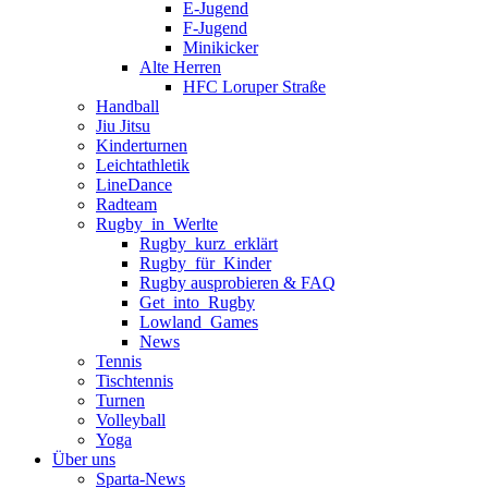
E-Jugend
F-Jugend
Minikicker
Alte Herren
HFC Loruper Straße
Handball
Jiu Jitsu
Kinderturnen
Leichtathletik
LineDance
Radteam
Rugby_in_Werlte
Rugby_kurz_erklärt
Rugby_für_Kinder
Rugby ausprobieren & FAQ
Get_into_Rugby
Lowland_Games
News
Tennis
Tischtennis
Turnen
Volleyball
Yoga
Über uns
Sparta-News