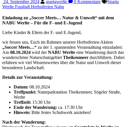
24. September 2024
spartawerlte
0 Kommentare
Sparta
Werlte Fussball Herbstferien Nabu
Einladung zu „Soccer Meets… Natur & Umwelt“ mit dem
NABU Werlte – Für die F- und E-Jugend
Liebe Kinder & Eltern der F- und E-Jugend,
wir freuen uns, Euch im Rahmen unserer Herbstferien-Aktion
„Soccer Meets…“
zu der 1. spannenden Veranstaltung einzuladen:
Am
08.10.2024
wird der
NABU Werlte
eine Wanderung durch das
wunderschöne Naturschutzgebiet
Theikenmeer
durchführen. Dabei
erfahren wir viel Wissenswertes über die Natur und Umwelt dieser
besonderen Landschaft.
Details zur Veranstaltung:
Datum:
08.10.2024
Treffpunkt:
Naturparkstation Theikenmeer, Sögeler Straße,
Werlte
Treffzeit:
15:30 Uhr
Ende der Wanderung:
ca. 17:30 Uhr
Hinweis:
Bitte festes Schuhwerk anziehen!
Nach der Wanderung: