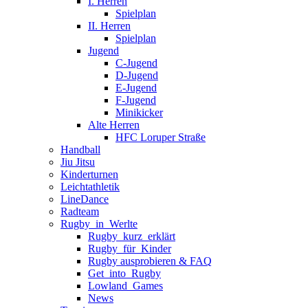
I. Herren
Spielplan
II. Herren
Spielplan
Jugend
C-Jugend
D-Jugend
E-Jugend
F-Jugend
Minikicker
Alte Herren
HFC Loruper Straße
Handball
Jiu Jitsu
Kinderturnen
Leichtathletik
LineDance
Radteam
Rugby_in_Werlte
Rugby_kurz_erklärt
Rugby_für_Kinder
Rugby ausprobieren & FAQ
Get_into_Rugby
Lowland_Games
News