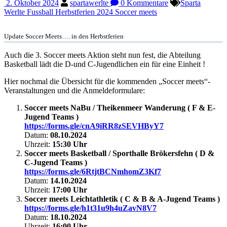
2. Oktober 2024
spartawerlte
0 Kommentare
Sparta
Werlte Fussball Herbstferien 2024 Soccer meets
Update Soccer Meets…. in den Herbstferien
Auch die 3. Soccer meets Aktion steht nun fest, die Abteilung
Basketball lädt die D-und C-Jugendlichen ein für eine Einheit !
Hier nochmal die Übersicht für die kommenden „Soccer meets“-
Veranstaltungen und die Anmeldeformulare:
Soccer meets NaBu / Theikenmeer Wanderung ( F & E-
Jugend Teams )
https://forms.gle/cnA9iRR8zSEVHByY7
Datum:
08.10.2024
Uhrzeit:
15:30 Uhr
Soccer meets Basketball / Sporthalle Brökersfehn ( D &
C-Jugend Teams )
https://forms.gle/6RtjtBCNmhomZ3Kf7
Datum:
14.10.2024
Uhrzeit:
17:00 Uhr
Soccer meets Leichtathletik ( C & B & A-Jugend Teams )
https://forms.gle/h1t31u9h4uZavN8V7
Datum:
18.10.2024
Uhrzeit:
16:00 Uhr