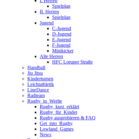
I. Herren
Spielplan
II. Herren
Spielplan
Jugend
C-Jugend
D-Jugend
E-Jugend
F-Jugend
Minikicker
Alte Herren
HFC Loruper Straße
Handball
Jiu Jitsu
Kinderturnen
Leichtathletik
LineDance
Radteam
Rugby_in_Werlte
Rugby_kurz_erklärt
Rugby_für_Kinder
Rugby ausprobieren & FAQ
Get_into_Rugby
Lowland_Games
News