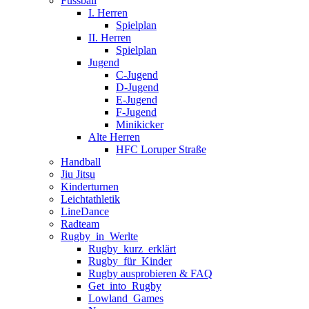
Fussball
I. Herren
Spielplan
II. Herren
Spielplan
Jugend
C-Jugend
D-Jugend
E-Jugend
F-Jugend
Minikicker
Alte Herren
HFC Loruper Straße
Handball
Jiu Jitsu
Kinderturnen
Leichtathletik
LineDance
Radteam
Rugby_in_Werlte
Rugby_kurz_erklärt
Rugby_für_Kinder
Rugby ausprobieren & FAQ
Get_into_Rugby
Lowland_Games