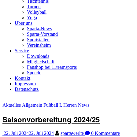
Tischtennis
Turnen
Volleyball
Yoga
Über uns
Sparta-News
Sparta-Vorstand
Sportstätten
Vereinsheim
Service
Downloads
Mitgliedschaft
Fanshop bei 11teamsports
Spende
Kontakt
Impressum
Datenschutz
Aktuelles
Allgemein
Fußball
I. Herren
News
Saisonvorbereitung 2024/25
22. Juli 2024
22. Juli 2024
spartawerlte
0 Kommentare