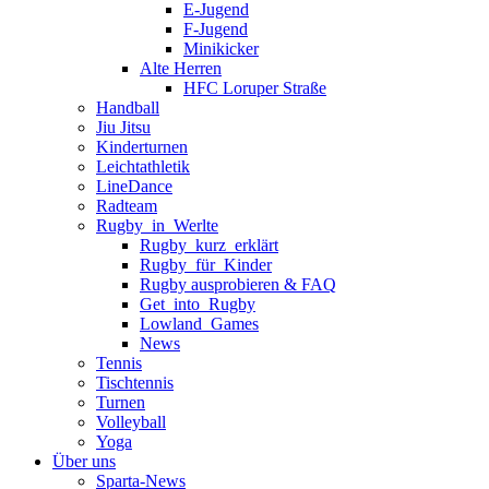
E-Jugend
F-Jugend
Minikicker
Alte Herren
HFC Loruper Straße
Handball
Jiu Jitsu
Kinderturnen
Leichtathletik
LineDance
Radteam
Rugby_in_Werlte
Rugby_kurz_erklärt
Rugby_für_Kinder
Rugby ausprobieren & FAQ
Get_into_Rugby
Lowland_Games
News
Tennis
Tischtennis
Turnen
Volleyball
Yoga
Über uns
Sparta-News