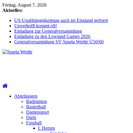
Zum
Freitag, August 7, 2026
Inhalt
Aktuelles:
springen
US-Unabhängigkeitstag auch im Emsland gefeiert
Unverhofft kommt oft!
Einladung zur Generalversammlung
Einladung zu den Lowland Games 2026
Generalversammlung SV Sparta Werlte Ü50/60
Sparta
Werlte
Abteilungen
Badminton
Basketball
Damensport
Darts
Fussball
I. Herren