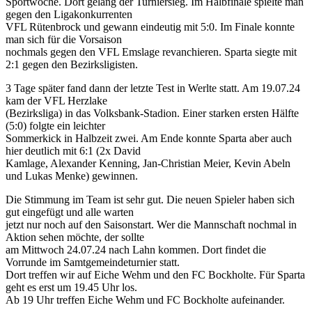
Sportwoche. Dort gelang der Turniersieg. Im Halbfinale spielte man
gegen den Ligakonkurrenten
VFL Rütenbrock und gewann eindeutig mit 5:0. Im Finale konnte
man sich für die Vorsaison
nochmals gegen den VFL Emslage revanchieren. Sparta siegte mit
2:1 gegen den Bezirksligisten.
3 Tage später fand dann der letzte Test in Werlte statt. Am 19.07.24
kam der VFL Herzlake
(Bezirksliga) in das Volksbank-Stadion. Einer starken ersten Hälfte
(5:0) folgte ein leichter
Sommerkick in Halbzeit zwei. Am Ende konnte Sparta aber auch
hier deutlich mit 6:1 (2x David
Kamlage, Alexander Kenning, Jan-Christian Meier, Kevin Abeln
und Lukas Menke) gewinnen.
Die Stimmung im Team ist sehr gut. Die neuen Spieler haben sich
gut eingefügt und alle warten
jetzt nur noch auf den Saisonstart. Wer die Mannschaft nochmal in
Aktion sehen möchte, der sollte
am Mittwoch 24.07.24 nach Lahn kommen. Dort findet die
Vorrunde im Samtgemeindeturnier statt.
Dort treffen wir auf Eiche Wehm und den FC Bockholte. Für Sparta
geht es erst um 19.45 Uhr los.
Ab 19 Uhr treffen Eiche Wehm und FC Bockholte aufeinander.