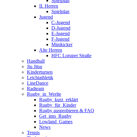
Spielplan
II. Herren
Spielplan
Jugend
C-Jugend
D-Jugend
E-Jugend
F-Jugend
Minikicker
Alte Herren
HFC Loruper Straße
Handball
Jiu Jitsu
Kinderturnen
Leichtathletik
LineDance
Radteam
Rugby_in_Werlte
Rugby_kurz_erklärt
Rugby_für_Kinder
Rugby ausprobieren & FAQ
Get_into_Rugby
Lowland_Games
News
Tennis