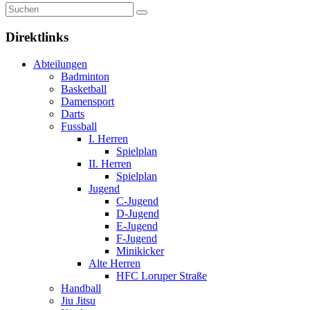
Direktlinks
Abteilungen
Badminton
Basketball
Damensport
Darts
Fussball
I. Herren
Spielplan
II. Herren
Spielplan
Jugend
C-Jugend
D-Jugend
E-Jugend
F-Jugend
Minikicker
Alte Herren
HFC Loruper Straße
Handball
Jiu Jitsu