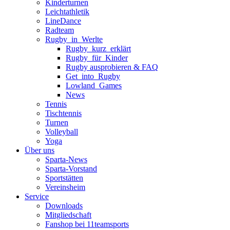
Kinderturnen
Leichtathletik
LineDance
Radteam
Rugby_in_Werlte
Rugby_kurz_erklärt
Rugby_für_Kinder
Rugby ausprobieren & FAQ
Get_into_Rugby
Lowland_Games
News
Tennis
Tischtennis
Turnen
Volleyball
Yoga
Über uns
Sparta-News
Sparta-Vorstand
Sportstätten
Vereinsheim
Service
Downloads
Mitgliedschaft
Fanshop bei 11teamsports