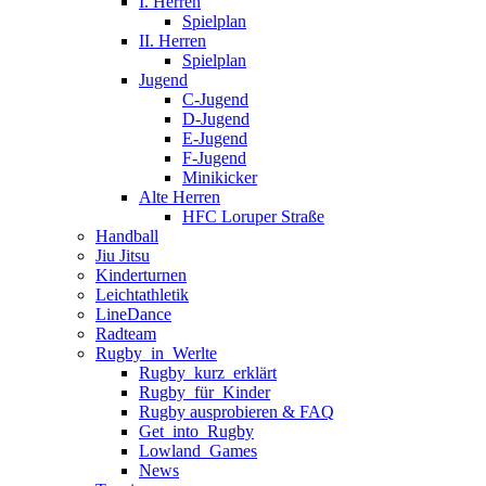
I. Herren
Spielplan
II. Herren
Spielplan
Jugend
C-Jugend
D-Jugend
E-Jugend
F-Jugend
Minikicker
Alte Herren
HFC Loruper Straße
Handball
Jiu Jitsu
Kinderturnen
Leichtathletik
LineDance
Radteam
Rugby_in_Werlte
Rugby_kurz_erklärt
Rugby_für_Kinder
Rugby ausprobieren & FAQ
Get_into_Rugby
Lowland_Games
News