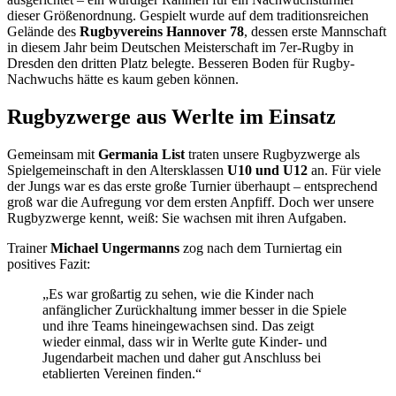
dieser Größenordnung. Gespielt wurde auf dem traditionsreichen
Gelände des
Rugbyvereins Hannover 78
, dessen erste Mannschaft
in diesem Jahr beim Deutschen Meisterschaft im 7er-Rugby in
Dresden den dritten Platz belegte. Besseren Boden für Rugby-
Nachwuchs hätte es kaum geben können.
Rugbyzwerge aus Werlte im Einsatz
Gemeinsam mit
Germania List
traten unsere Rugbyzwerge als
Spielgemeinschaft in den Altersklassen
U10 und U12
an. Für viele
der Jungs war es das erste große Turnier überhaupt – entsprechend
groß war die Aufregung vor dem ersten Anpfiff. Doch wer unsere
Rugbyzwerge kennt, weiß: Sie wachsen mit ihren Aufgaben.
Trainer
Michael Ungermanns
zog nach dem Turniertag ein
positives Fazit:
„Es war großartig zu sehen, wie die Kinder nach
anfänglicher Zurückhaltung immer besser in die Spiele
und ihre Teams hineingewachsen sind. Das zeigt
wieder einmal, dass wir in Werlte gute Kinder- und
Jugendarbeit machen und daher gut Anschluss bei
etablierten Vereinen finden.“