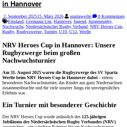
in Hannover
2. September 2025
15. März 2026
spartawerlte
0 Kommentare
Emsland
,
Germania List
,
Hannover
,
Jugend
,
Jungenrugby
,
Nachwuchs
,
Niedersächsischer Rugby Verband
,
NRV Heroes Cup
,
Rugby
,
Rugbyzwerge
,
Turnier
,
U10
,
U12
,
Werlte
NRV Heroes Cup in Hannover: Unsere
Rugbyzwerge beim großen
Nachwuchsturnier
Am 31. August 2025 waren die Rugbyzwerge des SV Sparta
Werlte beim NRV Heroes Cup in Hannover dabei
– einem
besonderen Nachwuchsturnier, das Kinder aus ganz Niedersachsen
zusammenbrachte und für viele unserer Jungs ein unvergessliches
Erlebnis war.
Ein Turnier mit besonderer Geschichte
Der NRV Heroes Cup wurde anlässlich des
125-jährigen
Jubiläums des Niedersächsischen Rugby Verbandes (NRV)
ausgerichtet – ein würdiger Rahmen für ein Nachwuchsturnier