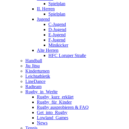
Spielplan
II. Herren
Spielplan
Jugend
C-Jugend
D-Jugend
E-Jugend
F-Jugend
Minikicker
Alte Herren
HFC Loruper Straße
Handball
Jiu Jitsu
Kinderturnen
Leichtathletik
LineDance
Radteam
Rugby_in_Werlte
Rugby_kurz_erklärt
Rugby_für_Kinder
Rugby ausprobieren & FAQ
Get_into_Rugby
Lowland_Games
News
Tennis