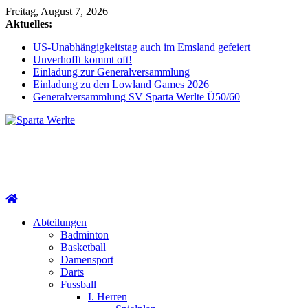
Zum
Freitag, August 7, 2026
Inhalt
Aktuelles:
springen
US-Unabhängigkeitstag auch im Emsland gefeiert
Unverhofft kommt oft!
Einladung zur Generalversammlung
Einladung zu den Lowland Games 2026
Generalversammlung SV Sparta Werlte Ü50/60
Sparta
Werlte
Abteilungen
Badminton
Basketball
Damensport
Darts
Fussball
I. Herren