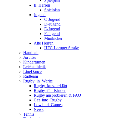
Spielplan
II. Herren
Spielplan
Jugend
C-Jugend
D-Jugend
E-Jugend
F-Jugend
Minikicker
Alte Herren
HFC Loruper Straße
Handball
Jiu Jitsu
Kinderturnen
Leichtathletik
LineDance
Radteam
Rugby_in_Werlte
Rugby_kurz_erklärt
Rugby_für_Kinder
Rugby ausprobieren & FAQ
Get_into_Rugby
Lowland_Games
News
Tennis