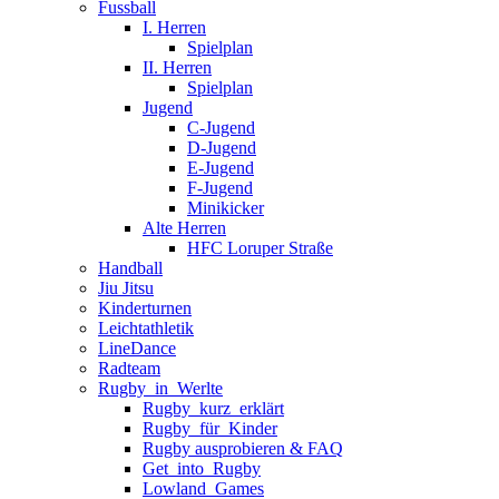
Fussball
I. Herren
Spielplan
II. Herren
Spielplan
Jugend
C-Jugend
D-Jugend
E-Jugend
F-Jugend
Minikicker
Alte Herren
HFC Loruper Straße
Handball
Jiu Jitsu
Kinderturnen
Leichtathletik
LineDance
Radteam
Rugby_in_Werlte
Rugby_kurz_erklärt
Rugby_für_Kinder
Rugby ausprobieren & FAQ
Get_into_Rugby
Lowland_Games