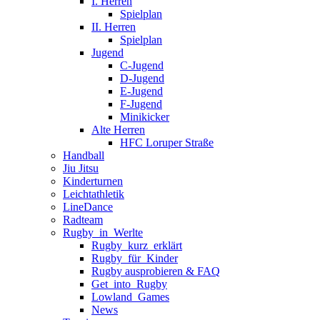
I. Herren
Spielplan
II. Herren
Spielplan
Jugend
C-Jugend
D-Jugend
E-Jugend
F-Jugend
Minikicker
Alte Herren
HFC Loruper Straße
Handball
Jiu Jitsu
Kinderturnen
Leichtathletik
LineDance
Radteam
Rugby_in_Werlte
Rugby_kurz_erklärt
Rugby_für_Kinder
Rugby ausprobieren & FAQ
Get_into_Rugby
Lowland_Games
News