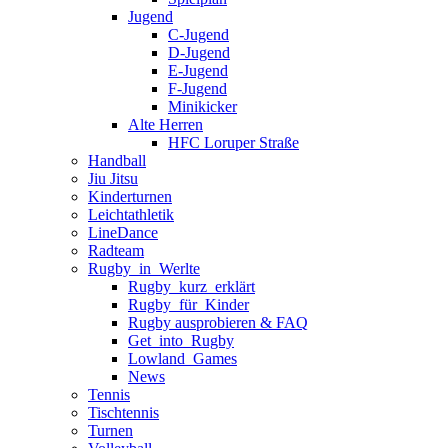
Jugend
C-Jugend
D-Jugend
E-Jugend
F-Jugend
Minikicker
Alte Herren
HFC Loruper Straße
Handball
Jiu Jitsu
Kinderturnen
Leichtathletik
LineDance
Radteam
Rugby_in_Werlte
Rugby_kurz_erklärt
Rugby_für_Kinder
Rugby ausprobieren & FAQ
Get_into_Rugby
Lowland_Games
News
Tennis
Tischtennis
Turnen