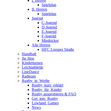
I. Herren
Spielplan
II. Herren
Spielplan
Jugend
C-Jugend
D-Jugend
E-Jugend
F-Jugend
Minikicker
Alte Herren
HFC Loruper Straße
Handball
Jiu Jitsu
Kinderturnen
Leichtathletik
LineDance
Radteam
Rugby_in_Werlte
Rugby_kurz_erklärt
Rugby_für_Kinder
Rugby ausprobieren & FAQ
Get_into_Rugby
Lowland_Games
News