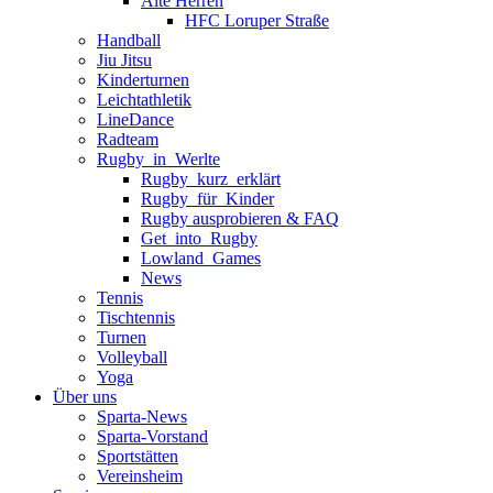
Alte Herren
HFC Loruper Straße
Handball
Jiu Jitsu
Kinderturnen
Leichtathletik
LineDance
Radteam
Rugby_in_Werlte
Rugby_kurz_erklärt
Rugby_für_Kinder
Rugby ausprobieren & FAQ
Get_into_Rugby
Lowland_Games
News
Tennis
Tischtennis
Turnen
Volleyball
Yoga
Über uns
Sparta-News
Sparta-Vorstand
Sportstätten
Vereinsheim