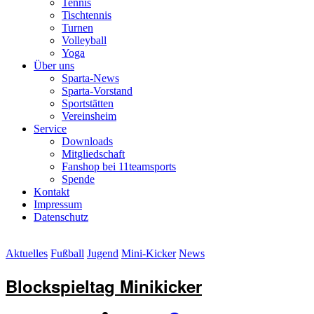
Tennis
Tischtennis
Turnen
Volleyball
Yoga
Über uns
Sparta-News
Sparta-Vorstand
Sportstätten
Vereinsheim
Service
Downloads
Mitgliedschaft
Fanshop bei 11teamsports
Spende
Kontakt
Impressum
Datenschutz
Aktuelles
Fußball
Jugend
Mini-Kicker
News
Blockspieltag Minikicker