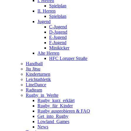
I. Herren
Spielplan
II. Herren
Spielplan
Jugend
C-Jugend
D-Jugend
E-Jugend
F-Jugend
Minikicker
Alte Herren
HFC Loruper Straße
Handball
Jiu Jitsu
Kinderturnen
Leichtathletik
LineDance
Radteam
Rugby_in_Werlte
Rugby_kurz_erklärt
Rugby_für_Kinder
Rugby ausprobieren & FAQ
Get_into_Rugby
Lowland_Games
News