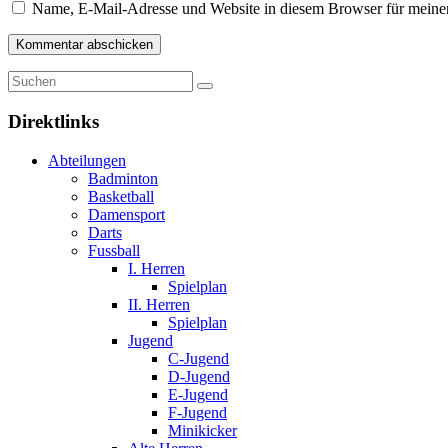
Name, E-Mail-Adresse und Website in diesem Browser für meine
Direktlinks
Abteilungen
Badminton
Basketball
Damensport
Darts
Fussball
I. Herren
Spielplan
II. Herren
Spielplan
Jugend
C-Jugend
D-Jugend
E-Jugend
F-Jugend
Minikicker