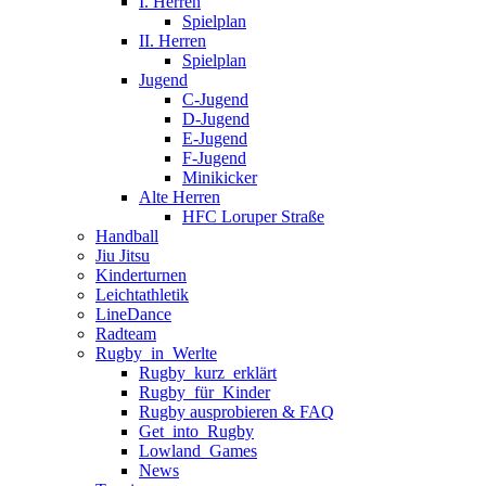
I. Herren
Spielplan
II. Herren
Spielplan
Jugend
C-Jugend
D-Jugend
E-Jugend
F-Jugend
Minikicker
Alte Herren
HFC Loruper Straße
Handball
Jiu Jitsu
Kinderturnen
Leichtathletik
LineDance
Radteam
Rugby_in_Werlte
Rugby_kurz_erklärt
Rugby_für_Kinder
Rugby ausprobieren & FAQ
Get_into_Rugby
Lowland_Games
News