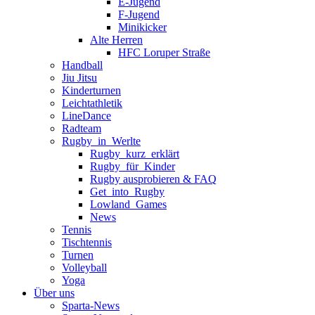
E-Jugend
F-Jugend
Minikicker
Alte Herren
HFC Loruper Straße
Handball
Jiu Jitsu
Kinderturnen
Leichtathletik
LineDance
Radteam
Rugby_in_Werlte
Rugby_kurz_erklärt
Rugby_für_Kinder
Rugby ausprobieren & FAQ
Get_into_Rugby
Lowland_Games
News
Tennis
Tischtennis
Turnen
Volleyball
Yoga
Über uns
Sparta-News