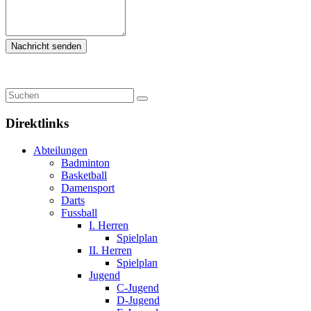
Direktlinks
Abteilungen
Badminton
Basketball
Damensport
Darts
Fussball
I. Herren
Spielplan
II. Herren
Spielplan
Jugend
C-Jugend
D-Jugend