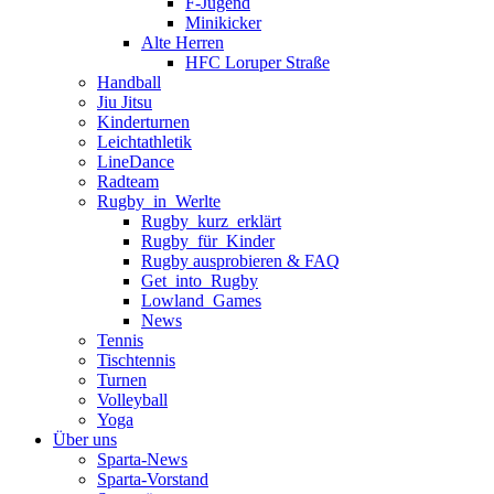
F-Jugend
Minikicker
Alte Herren
HFC Loruper Straße
Handball
Jiu Jitsu
Kinderturnen
Leichtathletik
LineDance
Radteam
Rugby_in_Werlte
Rugby_kurz_erklärt
Rugby_für_Kinder
Rugby ausprobieren & FAQ
Get_into_Rugby
Lowland_Games
News
Tennis
Tischtennis
Turnen
Volleyball
Yoga
Über uns
Sparta-News
Sparta-Vorstand