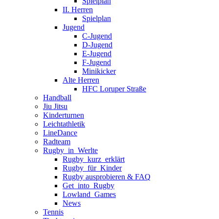
Spielplan
II. Herren
Spielplan
Jugend
C-Jugend
D-Jugend
E-Jugend
F-Jugend
Minikicker
Alte Herren
HFC Loruper Straße
Handball
Jiu Jitsu
Kinderturnen
Leichtathletik
LineDance
Radteam
Rugby_in_Werlte
Rugby_kurz_erklärt
Rugby_für_Kinder
Rugby ausprobieren & FAQ
Get_into_Rugby
Lowland_Games
News
Tennis